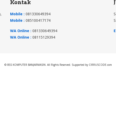
Kontak
,
Mobile :
081330649394
S
Mobile :
085100417174
S
WA Online :
081330649394
E
WA Online :
08115129394
© BSS KOMPUTER BANJARMASIN. All Rights Reserved. Supported by CIRRUSCODE.com