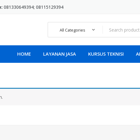
e:
081330649394; 08115129394
All Categories
HOME
LAYANAN JASA
KURSUS TEKNISI
A
n.