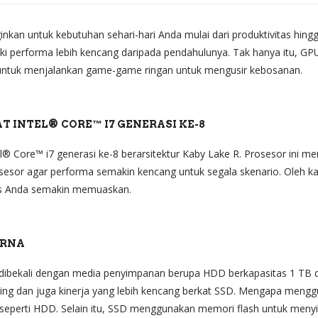
kan untuk kebutuhan sehari-hari Anda mulai dari produktivitas hingga
liki performa lebih kencang daripada pendahulunya. Tak hanya itu
 untuk menjalankan game-game ringan untuk mengusir kebosanan.
 INTEL® CORE™ I7 GENERASI KE-8
el® Core™ i7 generasi ke-8 berarsitektur Kaby Lake R. Prosesor ini m
esor agar performa semakin kencang untuk segala skenario. Oleh k
tas Anda semakin memuaskan.
URNA
dibekali dengan media penyimpanan berupa HDD berkapasitas 1 TB d
ng dan juga kinerja yang lebih kencang berkat SSD. Mengapa mengg
k seperti HDD. Selain itu, SSD menggunakan memori flash untuk me