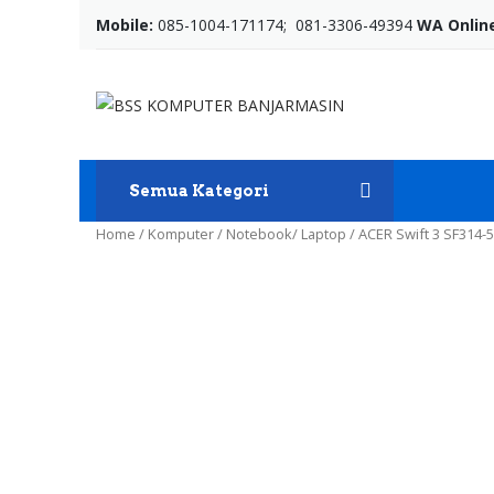
Mobile:
085-1004-171174; 081-3306-49394
WA Onlin
Semua Kategori
Home
/
Komputer
/
Notebook/ Laptop
/
ACER Swift 3 SF314-54