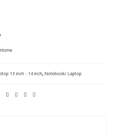
G) –
(Co
Silv
re
er
i7-
106
h
5G
0 Home
7)
Silv
er
top 13 inch - 14 inch
Notebook/ Laptop
,