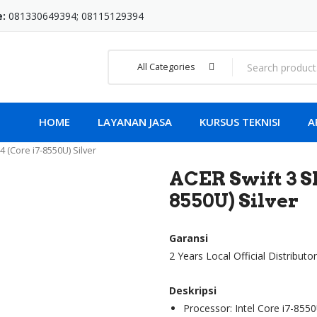
e:
081330649394; 08115129394
All Categories
HOME
LAYANAN JASA
KURSUS TEKNISI
A
 (Core i7-8550U) Silver
ACER Swift 3 SF
8550U) Silver
Garansi
2 Years Local Official Distributo
Deskripsi
Processor: Intel Core i7-855