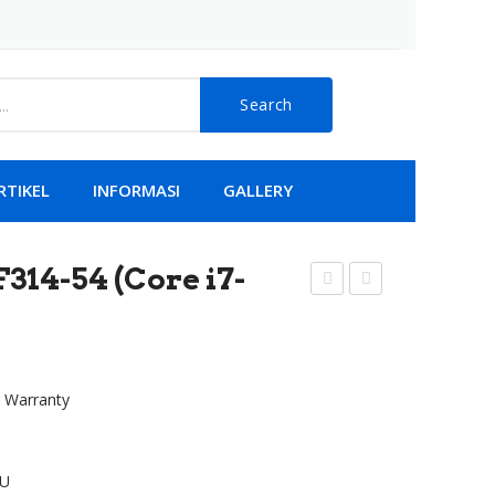
Search
RTIKEL
INFORMASI
GALLERY
314-54 (Core i7-
CER
CER
Swif
Swif
t 3
t 3
r Warranty
(SF
SF3
314
14-
-
57
0U
52
G