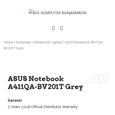
Home
/
Komputer
/
Notebook/ Laptop
/
ASUS Notebook A411QA-
BV201T Grey
ASUS Notebook
A411QA-BV201T Grey
SUS
EN
Not
OV
ebo
O
Garansi
2 Years Local Official Distributor Warranty
ok
All-
X44
in-