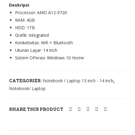
Deskripsi
1U
On
Processor: AMD A12-9720
A-
e
RAM: 4GB
GA
Ide
HDD: 1TB
313
aCe
Grafik: Integrated
T
ntr
Konketivitas: Wifi + Bluetooth
Red
e
Ukuran Layar: 14 Inch
Sistem OPerasi: Windows 10 Home
A34
0-
22I
Notebook / Laptop 13 inch - 14 inch
CATEGORIES:
,
WL
Notebook/ Laptop
[Co
re
i3-
SHARE THIS PRODUCT
814
5U]
Whi