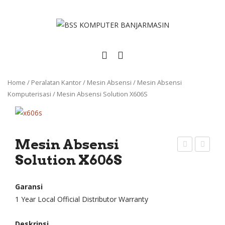
Home
/
Peralatan Kantor
/
Mesin Absensi
/
Mesin Absensi
Komputerisasi
/
Mesin Absensi Solution X606S
Mesin Absensi
Solution X606S
esin
esin
Abs
Abs
ensi
ensi
Garansi
1 Year Local Official Distributor Warranty
Solu
Solu
tion
tion
Deskripsi