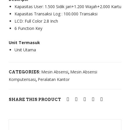
X60
X60
Kapasitas User: 1.500 Sidik jari+1.200 Wajah+2.000 Kartu
9
1
Kapasitas Transaksi Log : 100.000 Transaksi
LCD: Full Color 2.8 Inch
6 Function Key
Unit Termasuk
Unit Utama
Mesin Absensi
Mesin Absensi
CATEGORIES:
,
Komputerisasi
Peralatan Kantor
,
SHARE THIS PRODUCT