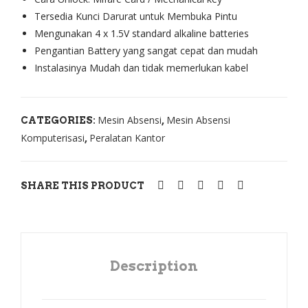
Pint
Solu
Tersedia Kunci Darurat untuk Membuka Pintu
u
tion
Mengunakan 4 x 1.5V standard alkaline batteries
Solu
BS1
Pengantian Battery yang sangat cepat dan mudah
tion
00
Instalasinya Mudah dan tidak memerlukan kabel
GL3
00
Mesin Absensi
Mesin Absensi
CATEGORIES:
,
Komputerisasi
Peralatan Kantor
,
SHARE THIS PRODUCT
Description