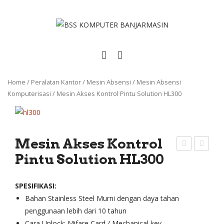
Home
/
Peralatan Kantor
/
Mesin Absensi
/
Mesin Absensi
Komputerisasi
/
Mesin Akses Kontrol Pintu Solution HL300
Mesin Akses Kontrol
Pintu Solution HL300
esin
arc
Aks
ode
es
Sca
SPESIFIKASI:
Bahan Stainless Steel Murni dengan daya tahan
Kon
nne
penggunaan lebih dari 10 tahun
trol
r
Cara Unlock: Mifare Card / Mechanical key