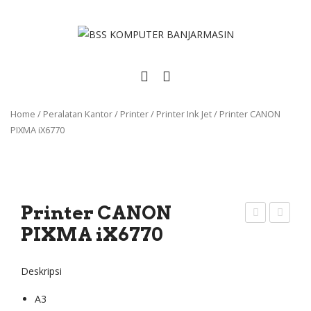
Home
/
Peralatan Kantor
/
Printer
/
Printer Ink Jet
/
Printer CANON
PIXMA iX6770
Printer CANON
PIXMA iX6770
rint
rint
er
er
CA
CA
Deskripsi
NO
NO
A3
N
N