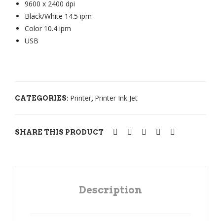
9600 x 2400 dpi
PIX
PIX
Black/White 14.5 ipm
MA
MA
Color 10.4 ipm
iX6
iP2
USB
870
770
Printer
Printer Ink Jet
CATEGORIES:
,
SHARE THIS PRODUCT
Description